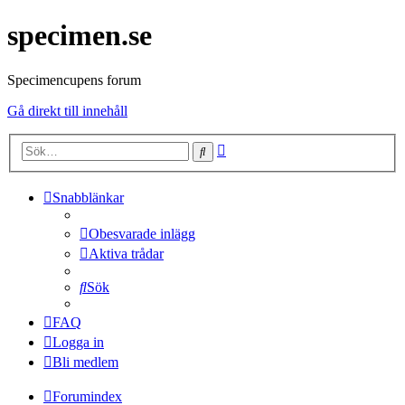
specimen.se
Specimencupens forum
Gå direkt till innehåll
Avancerad
Sök
sökning
Snabblänkar
Obesvarade inlägg
Aktiva trådar
Sök
FAQ
Logga in
Bli medlem
Forumindex