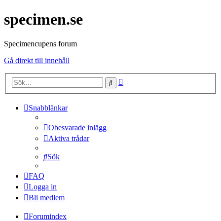
specimen.se
Specimencupens forum
Gå direkt till innehåll
Avancerad
Sök
sökning
Snabblänkar
Obesvarade inlägg
Aktiva trådar
Sök
FAQ
Logga in
Bli medlem
Forumindex