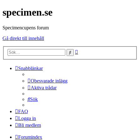
specimen.se
Specimencupens forum
Gå direkt till innehåll
Avancerad
Sök
sökning
Snabblänkar
Obesvarade inlägg
Aktiva trådar
Sök
FAQ
Logga in
Bli medlem
Forumindex