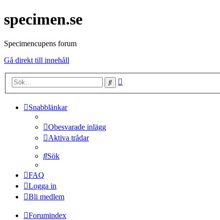
specimen.se
Specimencupens forum
Gå direkt till innehåll
Avancerad
Sök
sökning
Snabblänkar
Obesvarade inlägg
Aktiva trådar
Sök
FAQ
Logga in
Bli medlem
Forumindex