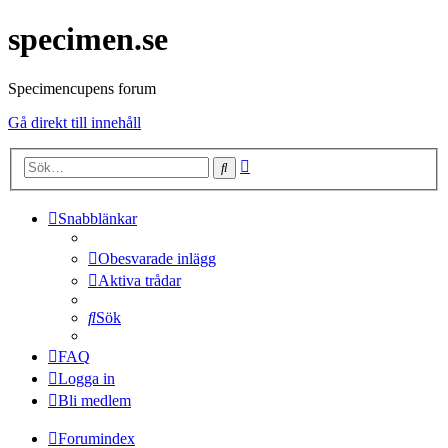
specimen.se
Specimencupens forum
Gå direkt till innehåll
Avancerad
Sök
sökning
Snabblänkar
Obesvarade inlägg
Aktiva trådar
Sök
FAQ
Logga in
Bli medlem
Forumindex