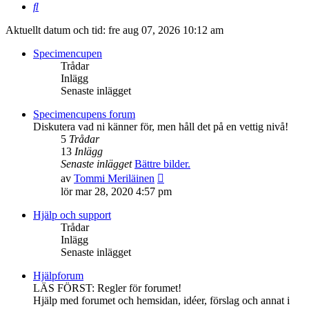
Sök
Aktuellt datum och tid: fre aug 07, 2026 10:12 am
Specimencupen
Trådar
Inlägg
Senaste inlägget
Specimencupens forum
Diskutera vad ni känner för, men håll det på en vettig nivå!
5
Trådar
13
Inlägg
Senaste inlägget
Bättre bilder.
Gå
av
Tommi Meriläinen
till
lör mar 28, 2020 4:57 pm
det
senaste
Hjälp och support
inlägget
Trådar
Inlägg
Senaste inlägget
Hjälpforum
LÄS FÖRST: Regler för forumet!
Hjälp med forumet och hemsidan, idéer, förslag och annat i