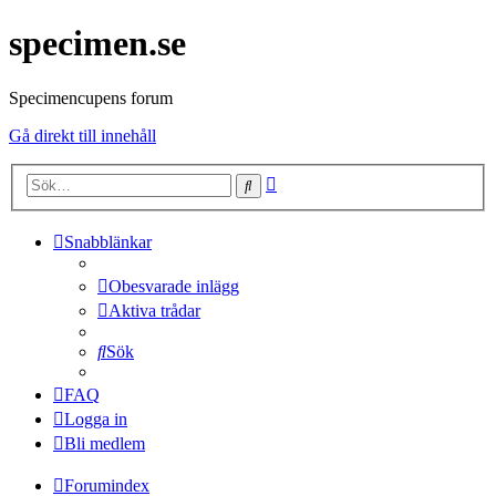
specimen.se
Specimencupens forum
Gå direkt till innehåll
Avancerad
Sök
sökning
Snabblänkar
Obesvarade inlägg
Aktiva trådar
Sök
FAQ
Logga in
Bli medlem
Forumindex