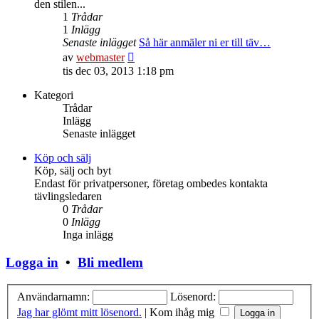
den stilen...
1
Trådar
1
Inlägg
Senaste inlägget
Så här anmäler ni er till täv…
Gå
av
webmaster
till
tis dec 03, 2013 1:18 pm
det
senaste
Kategori
inlägget
Trådar
Inlägg
Senaste inlägget
Köp och sälj
Köp, sälj och byt
Endast för privatpersoner, företag ombedes kontakta
tävlingsledaren
0
Trådar
0
Inlägg
Inga inlägg
Logga in
•
Bli medlem
Användarnamn:
Lösenord:
Jag har glömt mitt lösenord.
|
Kom ihåg mig