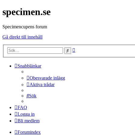
specimen.se
Specimencupens forum
Gå direkt till innehåll
Avancerad
Sök
sökning
Snabblänkar
Obesvarade inlägg
Aktiva trådar
Sök
FAQ
Logga in
Bli medlem
Forumindex