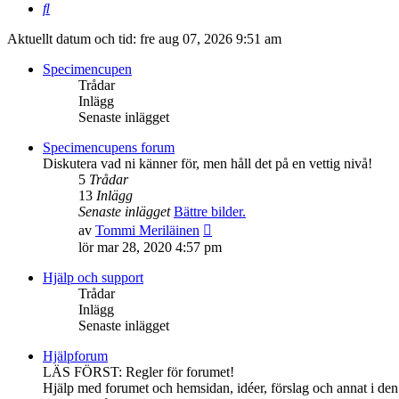
Sök
Aktuellt datum och tid: fre aug 07, 2026 9:51 am
Specimencupen
Trådar
Inlägg
Senaste inlägget
Specimencupens forum
Diskutera vad ni känner för, men håll det på en vettig nivå!
5
Trådar
13
Inlägg
Senaste inlägget
Bättre bilder.
Gå
av
Tommi Meriläinen
till
lör mar 28, 2020 4:57 pm
det
senaste
Hjälp och support
inlägget
Trådar
Inlägg
Senaste inlägget
Hjälpforum
LÄS FÖRST: Regler för forumet!
Hjälp med forumet och hemsidan, idéer, förslag och annat i den s