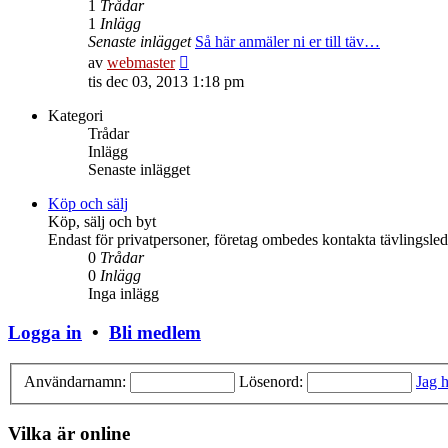
1
Trådar
1
Inlägg
Senaste inlägget
Så här anmäler ni er till täv…
Gå
av
webmaster
till
tis dec 03, 2013 1:18 pm
det
senaste
Kategori
inlägget
Trådar
Inlägg
Senaste inlägget
Köp och sälj
Köp, sälj och byt
Endast för privatpersoner, företag ombedes kontakta tävlingsle
0
Trådar
0
Inlägg
Inga inlägg
Logga in
•
Bli medlem
Användarnamn:
Lösenord:
Jag h
Vilka är online