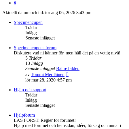
Sök
Aktuellt datum och tid: tor aug 06, 2026 8:43 pm
Specimencupen
Trådar
Inlägg
Senaste inlägget
Specimencupens forum
Diskutera vad ni känner för, men håll det på en vettig nivå!
5
Trådar
13
Inlägg
Senaste inlägget
Bättre bilder.
Gå
av
Tommi Meriläinen
till
lör mar 28, 2020 4:57 pm
det
senaste
Hjälp och support
inlägget
Trådar
Inlägg
Senaste inlägget
Hjälpforum
LÄS FÖRST: Regler för forumet!
Hjälp med forumet och hemsidan, idéer, förslag och annat i