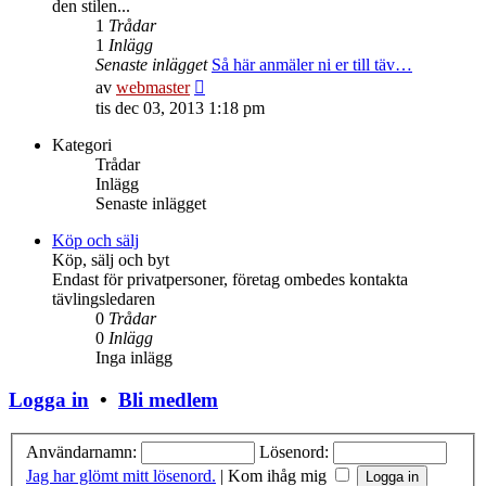
den stilen...
1
Trådar
1
Inlägg
Senaste inlägget
Så här anmäler ni er till täv…
Gå
av
webmaster
till
tis dec 03, 2013 1:18 pm
det
senaste
Kategori
inlägget
Trådar
Inlägg
Senaste inlägget
Köp och sälj
Köp, sälj och byt
Endast för privatpersoner, företag ombedes kontakta
tävlingsledaren
0
Trådar
0
Inlägg
Inga inlägg
Logga in
•
Bli medlem
Användarnamn:
Lösenord:
Jag har glömt mitt lösenord.
|
Kom ihåg mig