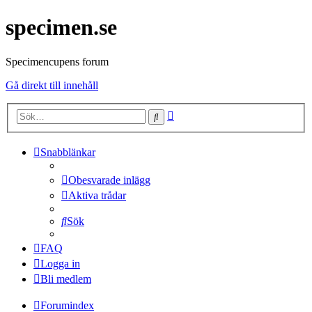
specimen.se
Specimencupens forum
Gå direkt till innehåll
Avancerad
Sök
sökning
Snabblänkar
Obesvarade inlägg
Aktiva trådar
Sök
FAQ
Logga in
Bli medlem
Forumindex