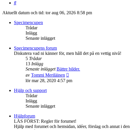
Sök
Aktuellt datum och tid: tor aug 06, 2026 8:58 pm
Specimencupen
Trådar
Inlägg
Senaste inlägget
Specimencupens forum
Diskutera vad ni känner för, men håll det på en vettig nivå!
5
Trådar
13
Inlägg
Senaste inlägget
Bättre bilder.
Gå
av
Tommi Meriläinen
till
lör mar 28, 2020 4:57 pm
det
senaste
Hjälp och support
inlägget
Trådar
Inlägg
Senaste inlägget
Hjälpforum
LÄS FÖRST: Regler för forumet!
Hjälp med forumet och hemsidan, idéer, förslag och annat i den s