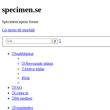
specimen.se
Specimencupens forum
Gå direkt till innehåll
Avancerad
Sök
sökning
Snabblänkar
Obesvarade inlägg
Aktiva trådar
Sök
FAQ
Logga in
Bli medlem
Forumindex