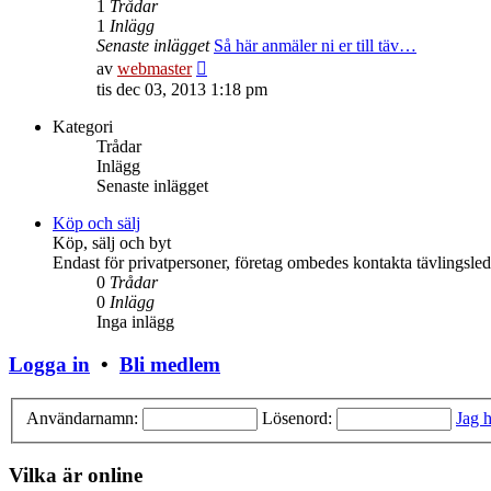
1
Trådar
1
Inlägg
Senaste inlägget
Så här anmäler ni er till täv…
Gå
av
webmaster
till
tis dec 03, 2013 1:18 pm
det
senaste
Kategori
inlägget
Trådar
Inlägg
Senaste inlägget
Köp och sälj
Köp, sälj och byt
Endast för privatpersoner, företag ombedes kontakta tävlingsle
0
Trådar
0
Inlägg
Inga inlägg
Logga in
•
Bli medlem
Användarnamn:
Lösenord:
Jag h
Vilka är online