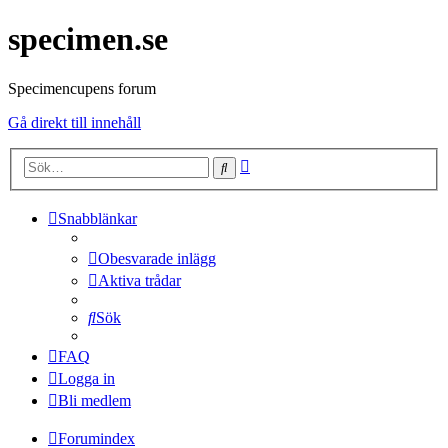
specimen.se
Specimencupens forum
Gå direkt till innehåll
Avancerad
Sök
sökning
Snabblänkar
Obesvarade inlägg
Aktiva trådar
Sök
FAQ
Logga in
Bli medlem
Forumindex