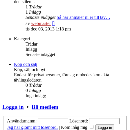
den stilen...
1
Trådar
1
Inlägg
Senaste inlägget
Så här anmäler ni er till täv…
Gå
av
webmaster
till
tis dec 03, 2013 1:18 pm
det
senaste
Kategori
inlägget
Trådar
Inlägg
Senaste inlägget
Köp och sälj
Köp, sälj och byt
Endast för privatpersoner, företag ombedes kontakta
tävlingsledaren
0
Trådar
0
Inlägg
Inga inlägg
Logga in
•
Bli medlem
Användarnamn:
Lösenord:
Jag har glömt mitt lösenord.
|
Kom ihåg mig