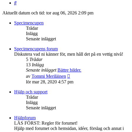
Sök
Aktuellt datum och tid: tor aug 06, 2026 2:09 pm
Specimencupen
Trådar
Inlägg
Senaste inlägget
Specimencupens forum
Diskutera vad ni känner för, men håll det på en vettig nivå!
5
Trådar
13
Inlägg
Senaste inlägget
Bättre bilder.
Gå
av
Tommi Meriläinen
till
lör mar 28, 2020 4:57 pm
det
senaste
Hjälp och support
inlägget
Trådar
Inlägg
Senaste inlägget
Hjälpforum
LÄS FÖRST: Regler för forumet!
Hjälp med forumet och hemsidan, idéer, förslag och annat i