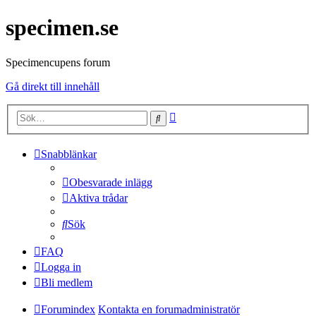
specimen.se
Specimencupens forum
Gå direkt till innehåll
Avancerad
Sök
sökning
Snabblänkar
Obesvarade inlägg
Aktiva trådar
Sök
FAQ
Logga in
Bli medlem
Forumindex
Kontakta en forumadministratör