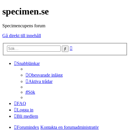
specimen.se
Specimencupens forum
Gå direkt till innehåll
Avancerad
Sök
sökning
Snabblänkar
Obesvarade inlägg
Aktiva trådar
Sök
FAQ
Logga in
Bli medlem
Forumindex
Kontakta en forumadministratör