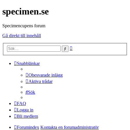
specimen.se
Specimencupens forum
Gå direkt till innehåll
Avancerad
Sök
sökning
Snabblänkar
Obesvarade inlägg
Aktiva trådar
Sök
FAQ
Logga in
Bli medlem
Forumindex
Kontakta en forumadministratör