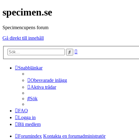
specimen.se
Specimencupens forum
Gå direkt till innehåll
Avancerad
Sök
sökning
Snabblänkar
Obesvarade inlägg
Aktiva trådar
Sök
FAQ
Logga in
Bli medlem
Forumindex
Kontakta en forumadministratör