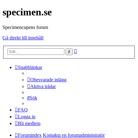
specimen.se
Specimencupens forum
Gå direkt till innehåll
Avancerad
Sök
sökning
Snabblänkar
Obesvarade inlägg
Aktiva trådar
Sök
FAQ
Logga in
Bli medlem
Forumindex
Kontakta en forumadministratör