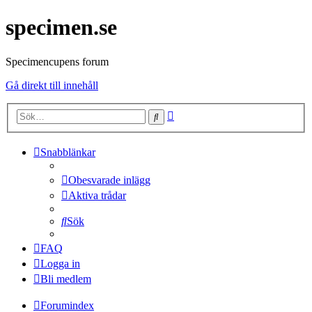
specimen.se
Specimencupens forum
Gå direkt till innehåll
Avancerad
Sök
sökning
Snabblänkar
Obesvarade inlägg
Aktiva trådar
Sök
FAQ
Logga in
Bli medlem
Forumindex