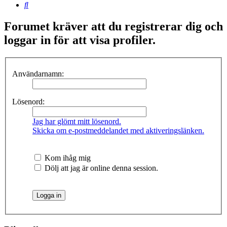
Sök
Forumet kräver att du registrerar dig och
loggar in för att visa profiler.
Användarnamn:
Lösenord:
Jag har glömt mitt lösenord.
Skicka om e-postmeddelandet med aktiveringslänken.
Kom ihåg mig
Dölj att jag är online denna session.