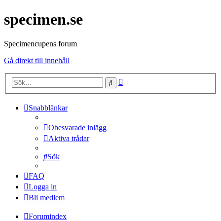
specimen.se
Specimencupens forum
Gå direkt till innehåll
Avancerad
Sök
sökning
Snabblänkar
Obesvarade inlägg
Aktiva trådar
Sök
FAQ
Logga in
Bli medlem
Forumindex