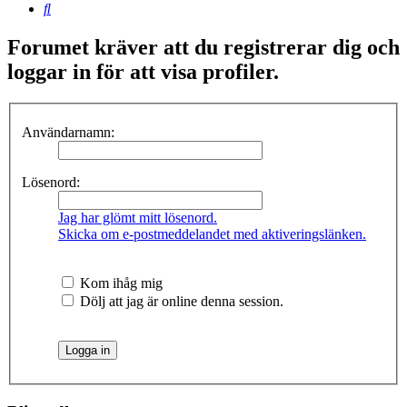
Sök
Forumet kräver att du registrerar dig och
loggar in för att visa profiler.
Användarnamn:
Lösenord:
Jag har glömt mitt lösenord.
Skicka om e-postmeddelandet med aktiveringslänken.
Kom ihåg mig
Dölj att jag är online denna session.