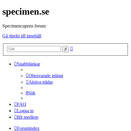
specimen.se
Specimencupens forum
Gå direkt till innehåll
Avancerad
Sök
sökning
Snabblänkar
Obesvarade inlägg
Aktiva trådar
Sök
FAQ
Logga in
Bli medlem
Forumindex