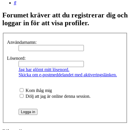
Sök
Forumet kräver att du registrerar dig och
loggar in för att visa profiler.
Användarnamn:
Lösenord:
Jag har glömt mitt lösenord.
Skicka om e-postmeddelandet med aktiveringslänken.
Kom ihåg mig
Dölj att jag är online denna session.