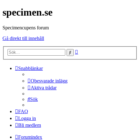
specimen.se
Specimencupens forum
Gå direkt till innehåll
Avancerad
Sök
sökning
Snabblänkar
Obesvarade inlägg
Aktiva trådar
Sök
FAQ
Logga in
Bli medlem
Forumindex