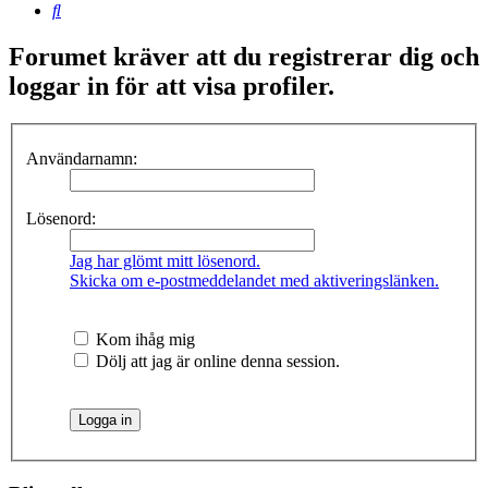
Sök
Forumet kräver att du registrerar dig och
loggar in för att visa profiler.
Användarnamn:
Lösenord:
Jag har glömt mitt lösenord.
Skicka om e-postmeddelandet med aktiveringslänken.
Kom ihåg mig
Dölj att jag är online denna session.