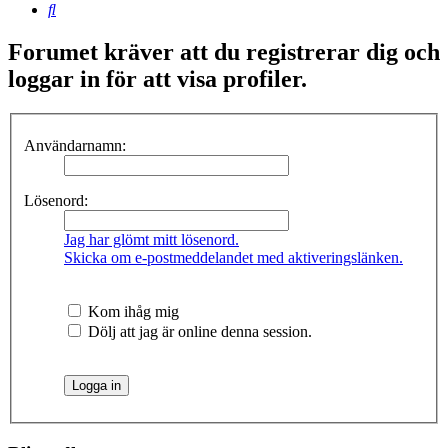
Sök
Forumet kräver att du registrerar dig och
loggar in för att visa profiler.
Användarnamn:
Lösenord:
Jag har glömt mitt lösenord.
Skicka om e-postmeddelandet med aktiveringslänken.
Kom ihåg mig
Dölj att jag är online denna session.