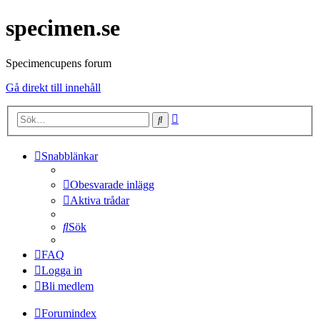
specimen.se
Specimencupens forum
Gå direkt till innehåll
Avancerad
Sök
sökning
Snabblänkar
Obesvarade inlägg
Aktiva trådar
Sök
FAQ
Logga in
Bli medlem
Forumindex