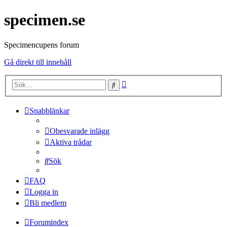
specimen.se
Specimencupens forum
Gå direkt till innehåll
Avancerad
Sök
sökning
Snabblänkar
Obesvarade inlägg
Aktiva trådar
Sök
FAQ
Logga in
Bli medlem
Forumindex