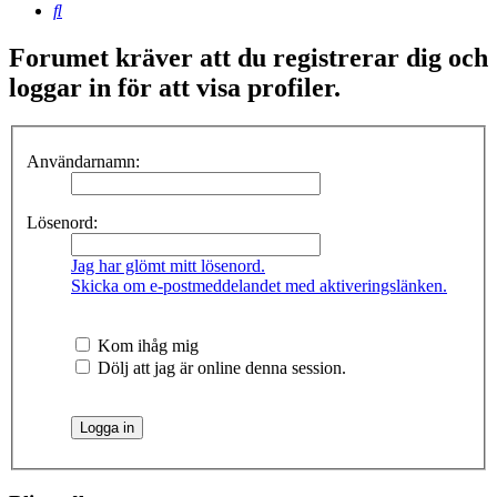
Sök
Forumet kräver att du registrerar dig och
loggar in för att visa profiler.
Användarnamn:
Lösenord:
Jag har glömt mitt lösenord.
Skicka om e-postmeddelandet med aktiveringslänken.
Kom ihåg mig
Dölj att jag är online denna session.