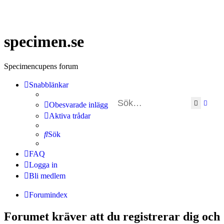
specimen.se
Specimencupens forum
Snabblänkar
Sök
Avan
Obesvarade inlägg
Aktiva trådar
Sök
FAQ
Logga in
Bli medlem
Forumindex
Forumet kräver att du registrerar dig och