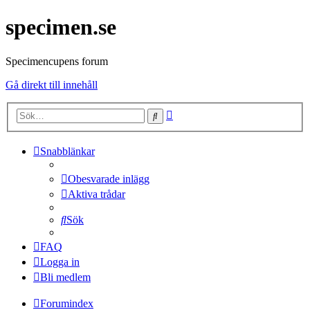
specimen.se
Specimencupens forum
Gå direkt till innehåll
Avancerad
Sök
sökning
Snabblänkar
Obesvarade inlägg
Aktiva trådar
Sök
FAQ
Logga in
Bli medlem
Forumindex