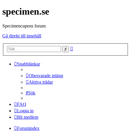
specimen.se
Specimencupens forum
Gå direkt till innehåll
Avancerad
Sök
sökning
Snabblänkar
Obesvarade inlägg
Aktiva trådar
Sök
FAQ
Logga in
Bli medlem
Forumindex