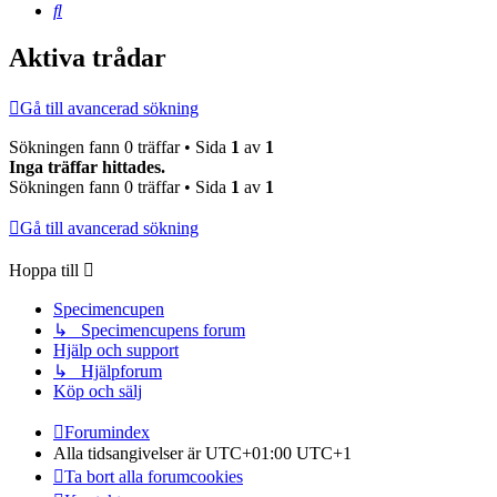
Sök
Aktiva trådar
Gå till avancerad sökning
Sökningen fann 0 träffar • Sida
1
av
1
Inga träffar hittades.
Sökningen fann 0 träffar • Sida
1
av
1
Gå till avancerad sökning
Hoppa till
Specimencupen
↳ Specimencupens forum
Hjälp och support
↳ Hjälpforum
Köp och sälj
Forumindex
Alla tidsangivelser är UTC+01:00 UTC+1
Ta bort alla forumcookies