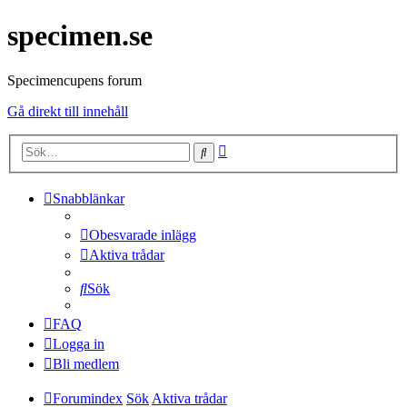
specimen.se
Specimencupens forum
Gå direkt till innehåll
Avancerad
Sök
sökning
Snabblänkar
Obesvarade inlägg
Aktiva trådar
Sök
FAQ
Logga in
Bli medlem
Forumindex
Sök
Aktiva trådar