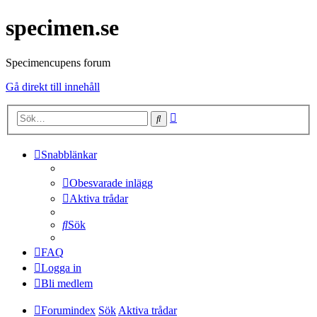
specimen.se
Specimencupens forum
Gå direkt till innehåll
Avancerad
Sök
sökning
Snabblänkar
Obesvarade inlägg
Aktiva trådar
Sök
FAQ
Logga in
Bli medlem
Forumindex
Sök
Aktiva trådar