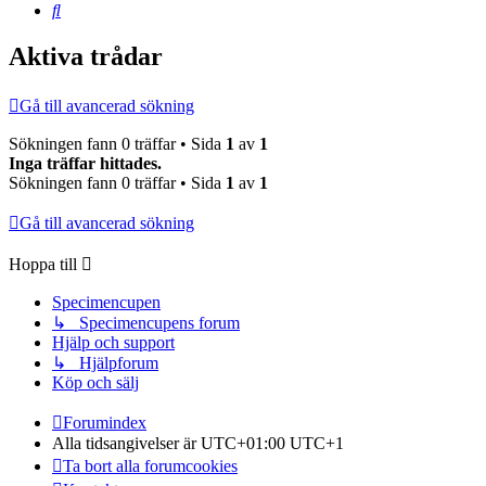
Sök
Aktiva trådar
Gå till avancerad sökning
Sökningen fann 0 träffar • Sida
1
av
1
Inga träffar hittades.
Sökningen fann 0 träffar • Sida
1
av
1
Gå till avancerad sökning
Hoppa till
Specimencupen
↳ Specimencupens forum
Hjälp och support
↳ Hjälpforum
Köp och sälj
Forumindex
Alla tidsangivelser är UTC+01:00 UTC+1
Ta bort alla forumcookies