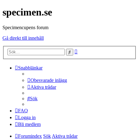
specimen.se
Specimencupens forum
Gå direkt till innehåll
Avancerad
Sök
sökning
Snabblänkar
Obesvarade inlägg
Aktiva trådar
Sök
FAQ
Logga in
Bli medlem
Forumindex
Sök
Aktiva trådar