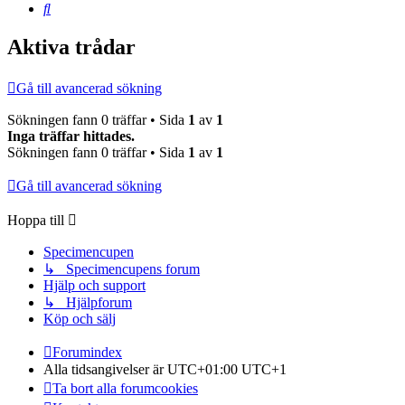
Sök
Aktiva trådar
Gå till avancerad sökning
Sökningen fann 0 träffar • Sida
1
av
1
Inga träffar hittades.
Sökningen fann 0 träffar • Sida
1
av
1
Gå till avancerad sökning
Hoppa till
Specimencupen
↳ Specimencupens forum
Hjälp och support
↳ Hjälpforum
Köp och sälj
Forumindex
Alla tidsangivelser är UTC+01:00 UTC+1
Ta bort alla forumcookies