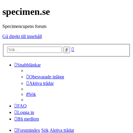
specimen.se
Specimencupens forum
Gå direkt till innehåll
Avancerad
Sök
sökning
Snabblänkar
Obesvarade inlägg
Aktiva trådar
Sök
FAQ
Logga in
Bli medlem
Forumindex
Sök
Aktiva trådar