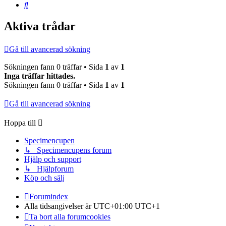
Sök
Aktiva trådar
Gå till avancerad sökning
Sökningen fann 0 träffar • Sida
1
av
1
Inga träffar hittades.
Sökningen fann 0 träffar • Sida
1
av
1
Gå till avancerad sökning
Hoppa till
Specimencupen
↳ Specimencupens forum
Hjälp och support
↳ Hjälpforum
Köp och sälj
Forumindex
Alla tidsangivelser är UTC+01:00 UTC+1
Ta bort alla forumcookies