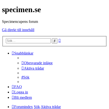
specimen.se
Specimencupens forum
Gå direkt till innehåll
Avancerad
Sök
sökning
Snabblänkar
Obesvarade inlägg
Aktiva trådar
Sök
FAQ
Logga in
Bli medlem
Forumindex
Sök
Aktiva trådar