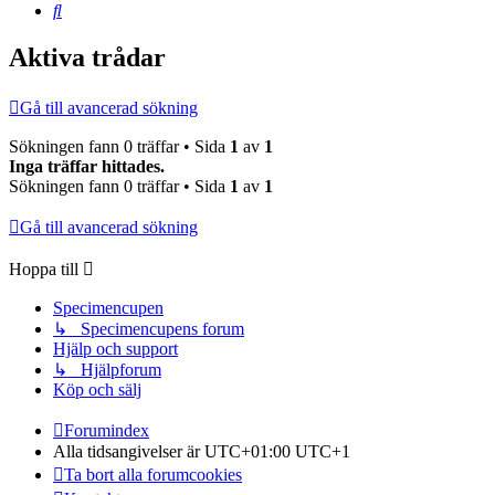
Sök
Aktiva trådar
Gå till avancerad sökning
Sökningen fann 0 träffar • Sida
1
av
1
Inga träffar hittades.
Sökningen fann 0 träffar • Sida
1
av
1
Gå till avancerad sökning
Hoppa till
Specimencupen
↳ Specimencupens forum
Hjälp och support
↳ Hjälpforum
Köp och sälj
Forumindex
Alla tidsangivelser är UTC+01:00 UTC+1
Ta bort alla forumcookies