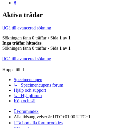
Sök
Aktiva trådar
Gå till avancerad sökning
Sökningen fann 0 träffar • Sida
1
av
1
Inga träffar hittades.
Sökningen fann 0 träffar • Sida
1
av
1
Gå till avancerad sökning
Hoppa till
Specimencupen
↳ Specimencupens forum
Hjälp och support
↳ Hjälpforum
Köp och sälj
Forumindex
Alla tidsangivelser är UTC+01:00 UTC+1
Ta bort alla forumcookies