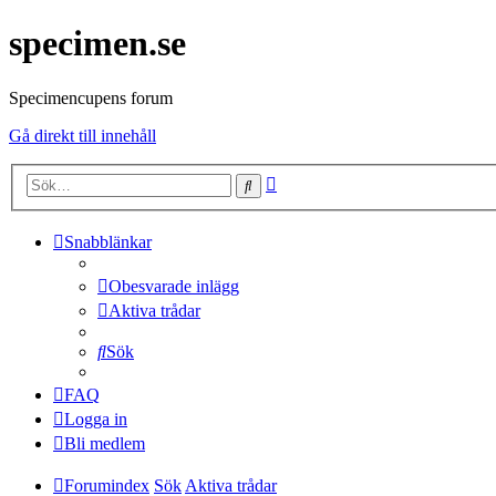
specimen.se
Specimencupens forum
Gå direkt till innehåll
Avancerad
Sök
sökning
Snabblänkar
Obesvarade inlägg
Aktiva trådar
Sök
FAQ
Logga in
Bli medlem
Forumindex
Sök
Aktiva trådar