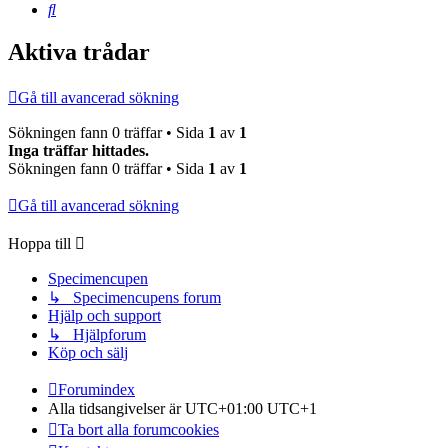
Sök
Aktiva trådar
Gå till avancerad sökning
Sökningen fann 0 träffar • Sida
1
av
1
Inga träffar hittades.
Sökningen fann 0 träffar • Sida
1
av
1
Gå till avancerad sökning
Hoppa till
Specimencupen
↳ Specimencupens forum
Hjälp och support
↳ Hjälpforum
Köp och sälj
Forumindex
Alla tidsangivelser är UTC+01:00 UTC+1
Ta bort alla forumcookies