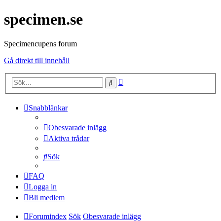
specimen.se
Specimencupens forum
Gå direkt till innehåll
Avancerad
Sök
sökning
Snabblänkar
Obesvarade inlägg
Aktiva trådar
Sök
FAQ
Logga in
Bli medlem
Forumindex
Sök
Obesvarade inlägg