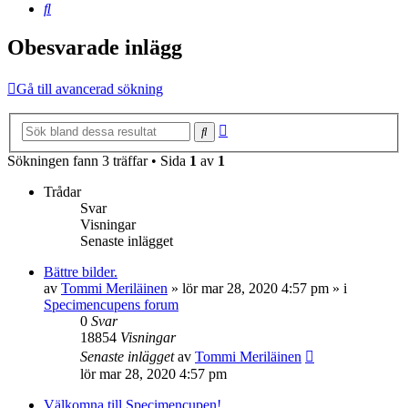
Sök
Obesvarade inlägg
Gå till avancerad sökning
Avancerad
Sök
sökning
Sökningen fann 3 träffar • Sida
1
av
1
Trådar
Svar
Visningar
Senaste inlägget
Bättre bilder.
av
Tommi Meriläinen
»
lör mar 28, 2020 4:57 pm
» i
Specimencupens forum
0
Svar
18854
Visningar
Senaste inlägget
av
Tommi Meriläinen
lör mar 28, 2020 4:57 pm
Välkomna till Specimencupen!