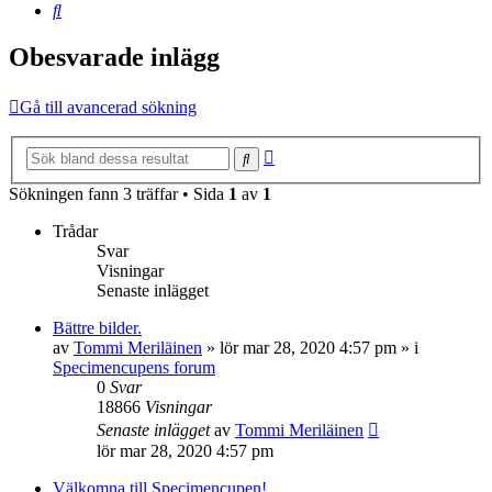
Sök
Obesvarade inlägg
Gå till avancerad sökning
Avancerad
Sök
sökning
Sökningen fann 3 träffar • Sida
1
av
1
Trådar
Svar
Visningar
Senaste inlägget
Bättre bilder.
av
Tommi Meriläinen
»
lör mar 28, 2020 4:57 pm
» i
Specimencupens forum
0
Svar
18866
Visningar
Senaste inlägget
av
Tommi Meriläinen
lör mar 28, 2020 4:57 pm
Välkomna till Specimencupen!