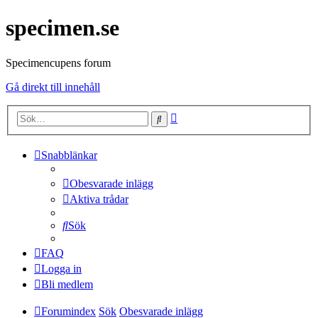
specimen.se
Specimencupens forum
Gå direkt till innehåll
Avancerad
Sök
sökning
Snabblänkar
Obesvarade inlägg
Aktiva trådar
Sök
FAQ
Logga in
Bli medlem
Forumindex
Sök
Obesvarade inlägg