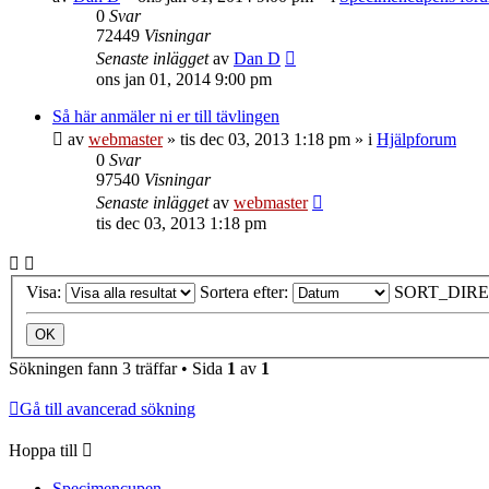
0
Svar
72449
Visningar
Senaste inlägget
av
Dan D
ons jan 01, 2014 9:00 pm
Så här anmäler ni er till tävlingen
av
webmaster
»
tis dec 03, 2013 1:18 pm
» i
Hjälpforum
0
Svar
97540
Visningar
Senaste inlägget
av
webmaster
tis dec 03, 2013 1:18 pm
Visa:
Sortera efter:
SORT_DIRE
Sökningen fann 3 träffar • Sida
1
av
1
Gå till avancerad sökning
Hoppa till
Specimencupen