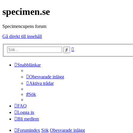
specimen.se
Specimencupens forum
Gå direkt till innehåll
Avancerad
Sök
sökning
Snabblänkar
Obesvarade inlägg
Aktiva trådar
Sök
FAQ
Logga in
Bli medlem
Forumindex
Sök
Obesvarade inlägg