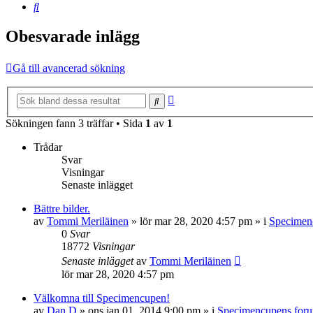
Sök
Obesvarade inlägg
Gå till avancerad sökning
Avancerad
Sök
sökning
Sökningen fann 3 träffar • Sida
1
av
1
Trådar
Svar
Visningar
Senaste inlägget
Bättre bilder.
av
Tommi Meriläinen
»
lör mar 28, 2020 4:57 pm
» i
Specimen
0
Svar
18772
Visningar
Senaste inlägget
av
Tommi Meriläinen
lör mar 28, 2020 4:57 pm
Välkomna till Specimencupen!
av
Dan D
»
ons jan 01, 2014 9:00 pm
» i
Specimencupens for