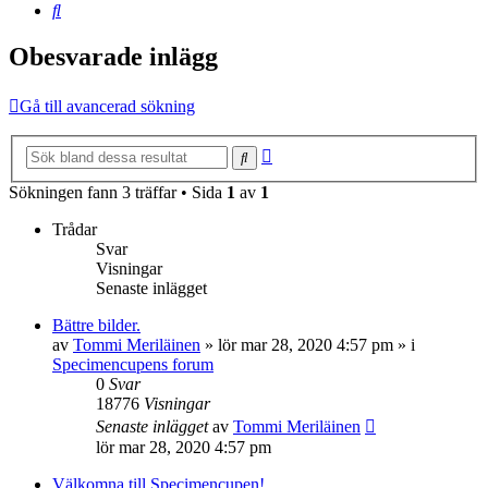
Sök
Obesvarade inlägg
Gå till avancerad sökning
Avancerad
Sök
sökning
Sökningen fann 3 träffar • Sida
1
av
1
Trådar
Svar
Visningar
Senaste inlägget
Bättre bilder.
av
Tommi Meriläinen
»
lör mar 28, 2020 4:57 pm
» i
Specimencupens forum
0
Svar
18776
Visningar
Senaste inlägget
av
Tommi Meriläinen
lör mar 28, 2020 4:57 pm
Välkomna till Specimencupen!