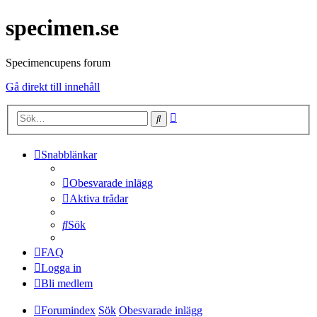
specimen.se
Specimencupens forum
Gå direkt till innehåll
Avancerad
Sök
sökning
Snabblänkar
Obesvarade inlägg
Aktiva trådar
Sök
FAQ
Logga in
Bli medlem
Forumindex
Sök
Obesvarade inlägg