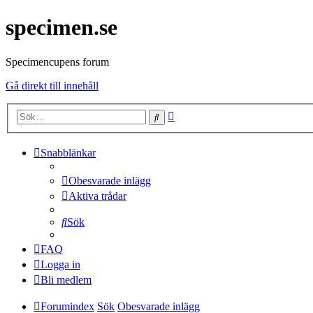
specimen.se
Specimencupens forum
Gå direkt till innehåll
Avancerad
Sök
sökning
Snabblänkar
Obesvarade inlägg
Aktiva trådar
Sök
FAQ
Logga in
Bli medlem
Forumindex
Sök
Obesvarade inlägg