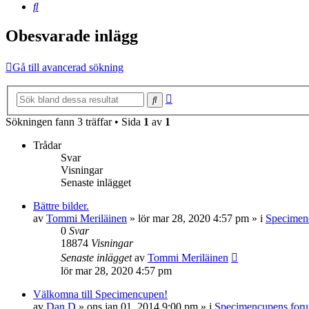
Sök
Obesvarade inlägg
Gå till avancerad sökning
Avancerad
Sök
sökning
Sökningen fann 3 träffar • Sida
1
av
1
Trådar
Svar
Visningar
Senaste inlägget
Bättre bilder.
av
Tommi Meriläinen
»
lör mar 28, 2020 4:57 pm
» i
Specimen
0
Svar
18874
Visningar
Senaste inlägget
av
Tommi Meriläinen
lör mar 28, 2020 4:57 pm
Välkomna till Specimencupen!
av
Dan D
»
ons jan 01, 2014 9:00 pm
» i
Specimencupens for