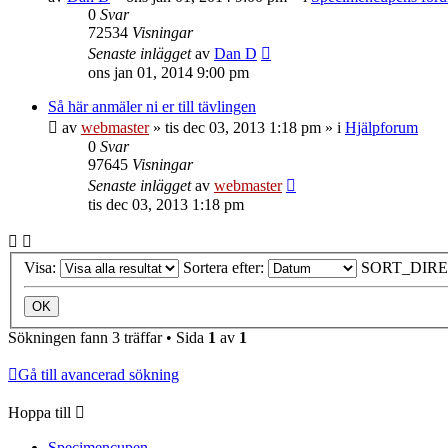
0
Svar
72534
Visningar
Senaste inlägget
av
Dan D
ons jan 01, 2014 9:00 pm
Så här anmäler ni er till tävlingen
av
webmaster
»
tis dec 03, 2013 1:18 pm
» i
Hjälpforum
0
Svar
97645
Visningar
Senaste inlägget
av
webmaster
tis dec 03, 2013 1:18 pm
Visa:
Sortera efter:
SORT_DIRE
Sökningen fann 3 träffar • Sida
1
av
1
Gå till avancerad sökning
Hoppa till
Specimencupen