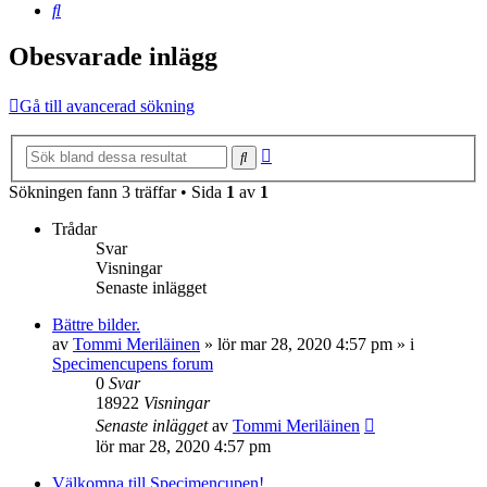
Sök
Obesvarade inlägg
Gå till avancerad sökning
Avancerad
Sök
sökning
Sökningen fann 3 träffar • Sida
1
av
1
Trådar
Svar
Visningar
Senaste inlägget
Bättre bilder.
av
Tommi Meriläinen
»
lör mar 28, 2020 4:57 pm
» i
Specimencupens forum
0
Svar
18922
Visningar
Senaste inlägget
av
Tommi Meriläinen
lör mar 28, 2020 4:57 pm
Välkomna till Specimencupen!