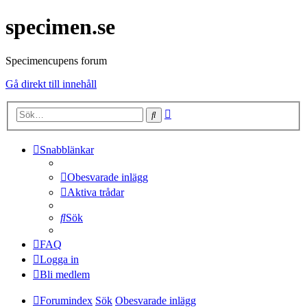
specimen.se
Specimencupens forum
Gå direkt till innehåll
Avancerad
Sök
sökning
Snabblänkar
Obesvarade inlägg
Aktiva trådar
Sök
FAQ
Logga in
Bli medlem
Forumindex
Sök
Obesvarade inlägg