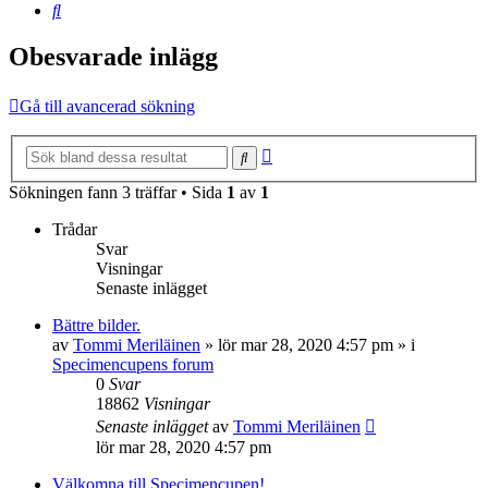
Sök
Obesvarade inlägg
Gå till avancerad sökning
Avancerad
Sök
sökning
Sökningen fann 3 träffar • Sida
1
av
1
Trådar
Svar
Visningar
Senaste inlägget
Bättre bilder.
av
Tommi Meriläinen
»
lör mar 28, 2020 4:57 pm
» i
Specimencupens forum
0
Svar
18862
Visningar
Senaste inlägget
av
Tommi Meriläinen
lör mar 28, 2020 4:57 pm
Välkomna till Specimencupen!