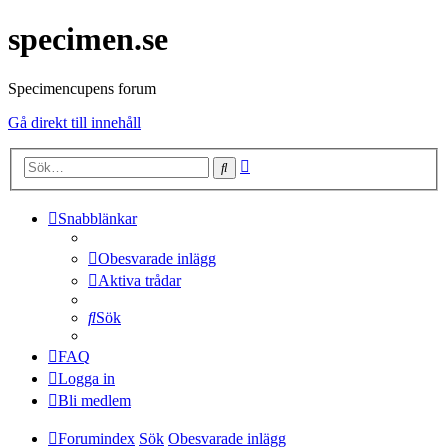
specimen.se
Specimencupens forum
Gå direkt till innehåll
Avancerad
Sök
sökning
Snabblänkar
Obesvarade inlägg
Aktiva trådar
Sök
FAQ
Logga in
Bli medlem
Forumindex
Sök
Obesvarade inlägg