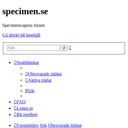
specimen.se
Specimencupens forum
Gå direkt till innehåll
Avancerad
Sök
sökning
Snabblänkar
Obesvarade inlägg
Aktiva trådar
Sök
FAQ
Logga in
Bli medlem
Forumindex
Sök
Obesvarade inlägg