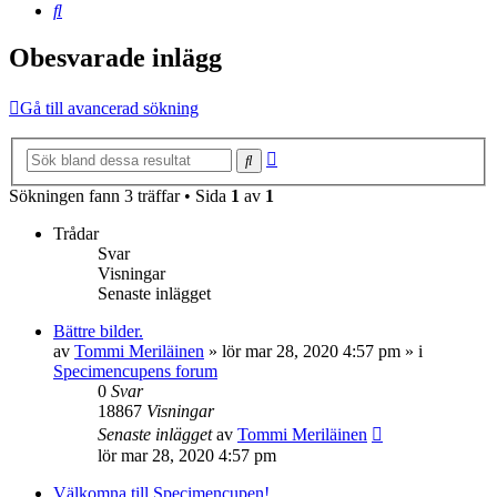
Sök
Obesvarade inlägg
Gå till avancerad sökning
Avancerad
Sök
sökning
Sökningen fann 3 träffar • Sida
1
av
1
Trådar
Svar
Visningar
Senaste inlägget
Bättre bilder.
av
Tommi Meriläinen
»
lör mar 28, 2020 4:57 pm
» i
Specimencupens forum
0
Svar
18867
Visningar
Senaste inlägget
av
Tommi Meriläinen
lör mar 28, 2020 4:57 pm
Välkomna till Specimencupen!