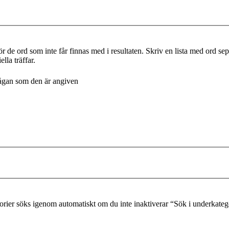
r de ord som inte får finnas med i resultaten. Skriv en lista med ord s
lla träffar.
frågan som den är angiven
gorier söks igenom automatiskt om du inte inaktiverar “Sök i underkateg