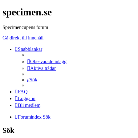
specimen.se
Specimencupens forum
Gå direkt till innehåll
Snabblänkar
Obesvarade inlägg
Aktiva trådar
Sök
FAQ
Logga in
Bli medlem
Forumindex
Sök
Sök