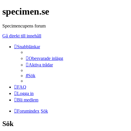
specimen.se
Specimencupens forum
Gå direkt till innehåll
Snabblänkar
Obesvarade inlägg
Aktiva trådar
Sök
FAQ
Logga in
Bli medlem
Forumindex
Sök
Sök