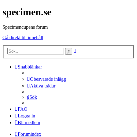
specimen.se
Specimencupens forum
Gå direkt till innehåll
Avancerad
Sök
sökning
Snabblänkar
Obesvarade inlägg
Aktiva trådar
Sök
FAQ
Logga in
Bli medlem
Forumindex