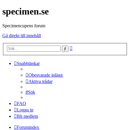
specimen.se
Specimencupens forum
Gå direkt till innehåll
Avancerad
Sök
sökning
Snabblänkar
Obesvarade inlägg
Aktiva trådar
Sök
FAQ
Logga in
Bli medlem
Forumindex