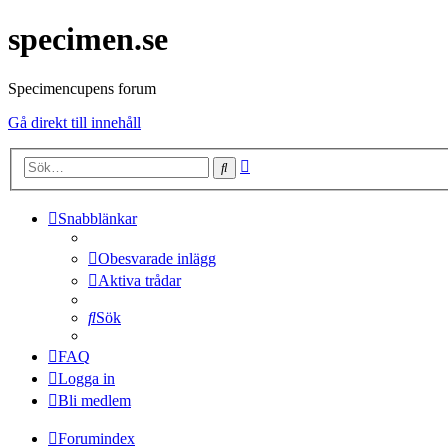
specimen.se
Specimencupens forum
Gå direkt till innehåll
Avancerad
Sök
sökning
Snabblänkar
Obesvarade inlägg
Aktiva trådar
Sök
FAQ
Logga in
Bli medlem
Forumindex