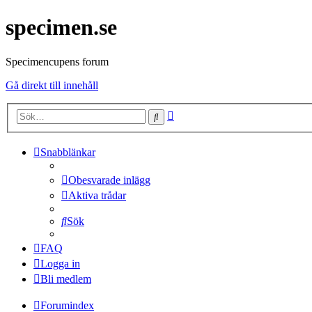
specimen.se
Specimencupens forum
Gå direkt till innehåll
Avancerad
Sök
sökning
Snabblänkar
Obesvarade inlägg
Aktiva trådar
Sök
FAQ
Logga in
Bli medlem
Forumindex