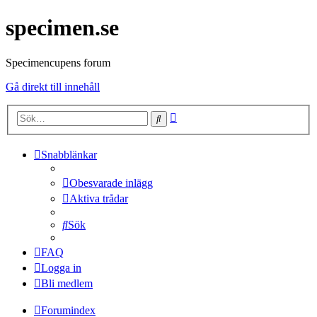
specimen.se
Specimencupens forum
Gå direkt till innehåll
Avancerad
Sök
sökning
Snabblänkar
Obesvarade inlägg
Aktiva trådar
Sök
FAQ
Logga in
Bli medlem
Forumindex