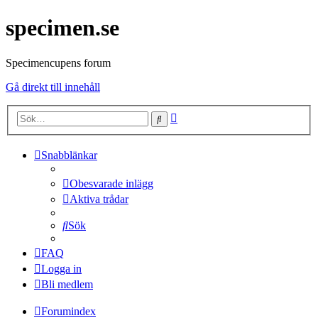
specimen.se
Specimencupens forum
Gå direkt till innehåll
Avancerad
Sök
sökning
Snabblänkar
Obesvarade inlägg
Aktiva trådar
Sök
FAQ
Logga in
Bli medlem
Forumindex