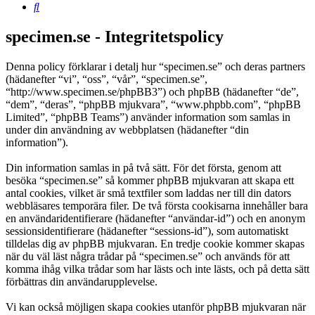
Sök
specimen.se - Integritetspolicy
Denna policy förklarar i detalj hur “specimen.se” och deras partners
(hädanefter “vi”, “oss”, “vår”, “specimen.se”,
“http://www.specimen.se/phpBB3”) och phpBB (hädanefter “de”,
“dem”, “deras”, “phpBB mjukvara”, “www.phpbb.com”, “phpBB
Limited”, “phpBB Teams”) använder information som samlas in
under din användning av webbplatsen (hädanefter “din
information”).
Din information samlas in på två sätt. För det första, genom att
besöka “specimen.se” så kommer phpBB mjukvaran att skapa ett
antal cookies, vilket är små textfiler som laddas ner till din dators
webbläsares temporära filer. De två första cookisarna innehåller bara
en användaridentifierare (hädanefter “användar-id”) och en anonym
sessionsidentifierare (hädanefter “sessions-id”), som automatiskt
tilldelas dig av phpBB mjukvaran. En tredje cookie kommer skapas
när du väl läst några trådar på “specimen.se” och används för att
komma ihåg vilka trådar som har lästs och inte lästs, och på detta sätt
förbättras din användarupplevelse.
Vi kan också möjligen skapa cookies utanför phpBB mjukvaran när