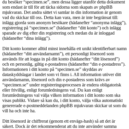
du besöker “specimen.se”, men dessa ligger utanför detta dokument
som endast är till för att täcka sidorna som skapats av phpBB
mjukvaran. Det andra sättet vi samlar in din information är genom
vad du skickar till oss. Detta kan vara, men är inte begränsat till:
inlägg gjorda som anonym besökare (hädanefter “anonyma inlägg”),
registrering på “specimen.se” (hädanefter “ditt konto”) och inlägg
sparade av dig efter din registrering och medan du är inloggad
(hädanefter “dina inlägg”).
Ditt konto kommer alltid minst innehålla ett unikt identifierbart namn
(hädanefter “ditt användarnamn”), ett personligt lösenord som
används för att logga in på ditt konto (hädanefter “ditt lösenord”)
och en personlig, giltig e-postadress (hädanefter “din e-postadress”).
Informationen i ditt konto på “specimen.se” skyddas av
dataskyddslagar i landet som vi finns i. All information utöver ditt
användarnamn, lösenord och din e-postadress som krävs av
“specimen.se” under registreringsprocessen är endera obligatorisk
eller frivillig, enligt forumledningens val. Du kan enligt
forumledningens val välja vilken information i ditt konto som ska
visas publikt. Vidare så kan du, i ditt konto, välja vilka automatiskt
genererade e-postmeddelanden phpBB mjukvaran skickar ut som du
vill ha och inte ha.
Ditt lösenord är chiffrerat (genom ett envägs-hash) så att det är
säkert. Dock är det rekommenderat att du inte använder samma