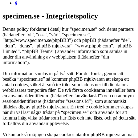
Sök
specimen.se - Integritetspolicy
Denna policy förklarar i detalj hur “specimen.se” och deras partners
(hädanefter “vi”, “oss”, “vår”, “specimen.se”,
“http://www.specimen.se/phpBB3”) och phpBB (hädanefter “de”,
“dem”, “deras”, “phpBB mjukvara”, “www.phpbb.com”, “phpBB
Limited”, “phpBB Teams”) använder information som samlas in
under din användning av webbplatsen (hädanefter “din
information”).
Din information samlas in på två sätt. För det första, genom att
besöka “specimen.se” så kommer phpBB mjukvaran att skapa ett
antal cookies, vilket är små textfiler som laddas ner till din dators
webbläsares temporära filer. De två första cookisarna innehåller bara
en användaridentifierare (hädanefter “användar-id”) och en anonym
sessionsidentifierare (hädanefter “sessions-id”), som automatiskt
tilldelas dig av phpBB mjukvaran. En tredje cookie kommer skapas
när du väl läst några trådar på “specimen.se” och används för att
komma ihåg vilka trådar som har lästs och inte lästs, och på detta sätt
förbättras din användarupplevelse.
Vi kan också möjligen skapa cookies utanför phpBB mjukvaran när