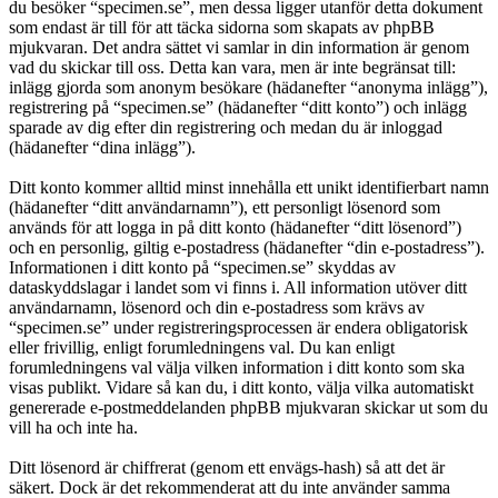
du besöker “specimen.se”, men dessa ligger utanför detta dokument
som endast är till för att täcka sidorna som skapats av phpBB
mjukvaran. Det andra sättet vi samlar in din information är genom
vad du skickar till oss. Detta kan vara, men är inte begränsat till:
inlägg gjorda som anonym besökare (hädanefter “anonyma inlägg”),
registrering på “specimen.se” (hädanefter “ditt konto”) och inlägg
sparade av dig efter din registrering och medan du är inloggad
(hädanefter “dina inlägg”).
Ditt konto kommer alltid minst innehålla ett unikt identifierbart namn
(hädanefter “ditt användarnamn”), ett personligt lösenord som
används för att logga in på ditt konto (hädanefter “ditt lösenord”)
och en personlig, giltig e-postadress (hädanefter “din e-postadress”).
Informationen i ditt konto på “specimen.se” skyddas av
dataskyddslagar i landet som vi finns i. All information utöver ditt
användarnamn, lösenord och din e-postadress som krävs av
“specimen.se” under registreringsprocessen är endera obligatorisk
eller frivillig, enligt forumledningens val. Du kan enligt
forumledningens val välja vilken information i ditt konto som ska
visas publikt. Vidare så kan du, i ditt konto, välja vilka automatiskt
genererade e-postmeddelanden phpBB mjukvaran skickar ut som du
vill ha och inte ha.
Ditt lösenord är chiffrerat (genom ett envägs-hash) så att det är
säkert. Dock är det rekommenderat att du inte använder samma