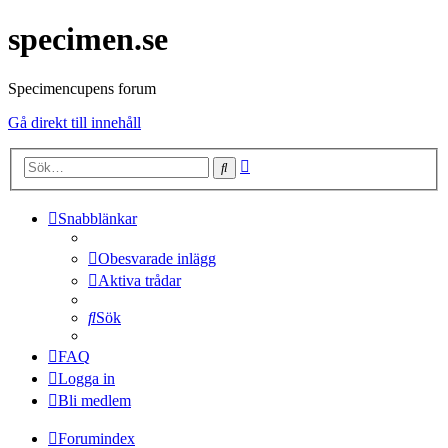
specimen.se
Specimencupens forum
Gå direkt till innehåll
Avancerad
Sök
sökning
Snabblänkar
Obesvarade inlägg
Aktiva trådar
Sök
FAQ
Logga in
Bli medlem
Forumindex