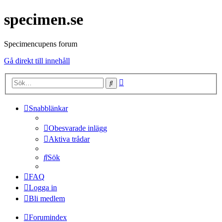
specimen.se
Specimencupens forum
Gå direkt till innehåll
Avancerad
Sök
sökning
Snabblänkar
Obesvarade inlägg
Aktiva trådar
Sök
FAQ
Logga in
Bli medlem
Forumindex