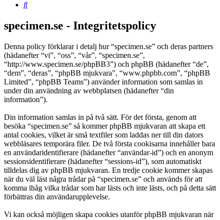
Sök
specimen.se - Integritetspolicy
Denna policy förklarar i detalj hur “specimen.se” och deras partners
(hädanefter “vi”, “oss”, “vår”, “specimen.se”,
“http://www.specimen.se/phpBB3”) och phpBB (hädanefter “de”,
“dem”, “deras”, “phpBB mjukvara”, “www.phpbb.com”, “phpBB
Limited”, “phpBB Teams”) använder information som samlas in
under din användning av webbplatsen (hädanefter “din
information”).
Din information samlas in på två sätt. För det första, genom att
besöka “specimen.se” så kommer phpBB mjukvaran att skapa ett
antal cookies, vilket är små textfiler som laddas ner till din dators
webbläsares temporära filer. De två första cookisarna innehåller bara
en användaridentifierare (hädanefter “användar-id”) och en anonym
sessionsidentifierare (hädanefter “sessions-id”), som automatiskt
tilldelas dig av phpBB mjukvaran. En tredje cookie kommer skapas
när du väl läst några trådar på “specimen.se” och används för att
komma ihåg vilka trådar som har lästs och inte lästs, och på detta sätt
förbättras din användarupplevelse.
Vi kan också möjligen skapa cookies utanför phpBB mjukvaran när