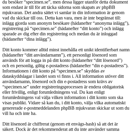
du besöker “specimen.se”, men dessa ligger utanför detta dokument
som endast är till för att täcka sidorna som skapats av phpBB
mjukvaran. Det andra sättet vi samlar in din information är genom
vad du skickar till oss. Detta kan vara, men är inte begränsat till:
inlägg gjorda som anonym besökare (hädanefter “anonyma inlägg”),
registrering på “specimen.se” (hädanefter “ditt konto”) och inlägg
sparade av dig efter din registrering och medan du är inloggad
(hädanefter “dina inlägg”).
Ditt konto kommer alltid minst innehålla ett unikt identifierbart namn
(hädanefter “ditt användarnamn”), ett personligt lösenord som
används för att logga in på ditt konto (hädanefter “ditt lösenord”)
och en personlig, giltig e-postadress (hädanefter “din e-postadress”).
Informationen i ditt konto på “specimen.se” skyddas av
dataskyddslagar i landet som vi finns i. All information utöver ditt
användarnamn, lösenord och din e-postadress som krävs av
“specimen.se” under registreringsprocessen är endera obligatorisk
eller frivillig, enligt forumledningens val. Du kan enligt
forumledningens val välja vilken information i ditt konto som ska
visas publikt. Vidare så kan du, i ditt konto, välja vilka automatiskt
genererade e-postmeddelanden phpBB mjukvaran skickar ut som du
vill ha och inte ha.
Ditt lösenord är chiffrerat (genom ett envägs-hash) så att det är
säkert. Dock är det rekommenderat att du inte använder samma