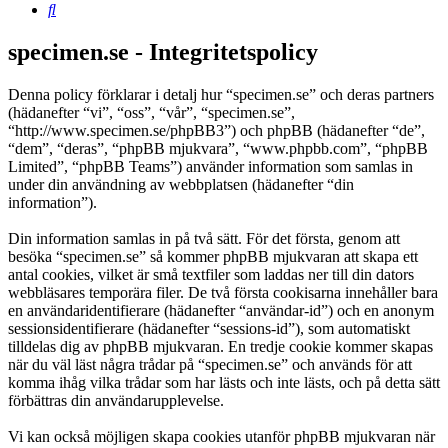
Sök
specimen.se - Integritetspolicy
Denna policy förklarar i detalj hur “specimen.se” och deras partners
(hädanefter “vi”, “oss”, “vår”, “specimen.se”,
“http://www.specimen.se/phpBB3”) och phpBB (hädanefter “de”,
“dem”, “deras”, “phpBB mjukvara”, “www.phpbb.com”, “phpBB
Limited”, “phpBB Teams”) använder information som samlas in
under din användning av webbplatsen (hädanefter “din
information”).
Din information samlas in på två sätt. För det första, genom att
besöka “specimen.se” så kommer phpBB mjukvaran att skapa ett
antal cookies, vilket är små textfiler som laddas ner till din dators
webbläsares temporära filer. De två första cookisarna innehåller bara
en användaridentifierare (hädanefter “användar-id”) och en anonym
sessionsidentifierare (hädanefter “sessions-id”), som automatiskt
tilldelas dig av phpBB mjukvaran. En tredje cookie kommer skapas
när du väl läst några trådar på “specimen.se” och används för att
komma ihåg vilka trådar som har lästs och inte lästs, och på detta sätt
förbättras din användarupplevelse.
Vi kan också möjligen skapa cookies utanför phpBB mjukvaran när