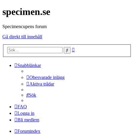
specimen.se
Specimencupens forum
Gå direkt till innehåll
Avancerad
Sök
sökning
Snabblänkar
Obesvarade inlägg
Aktiva trådar
Sök
FAQ
Logga in
Bli medlem
Forumindex