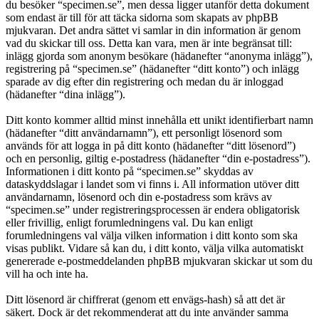
du besöker “specimen.se”, men dessa ligger utanför detta dokument
som endast är till för att täcka sidorna som skapats av phpBB
mjukvaran. Det andra sättet vi samlar in din information är genom
vad du skickar till oss. Detta kan vara, men är inte begränsat till:
inlägg gjorda som anonym besökare (hädanefter “anonyma inlägg”),
registrering på “specimen.se” (hädanefter “ditt konto”) och inlägg
sparade av dig efter din registrering och medan du är inloggad
(hädanefter “dina inlägg”).
Ditt konto kommer alltid minst innehålla ett unikt identifierbart namn
(hädanefter “ditt användarnamn”), ett personligt lösenord som
används för att logga in på ditt konto (hädanefter “ditt lösenord”)
och en personlig, giltig e-postadress (hädanefter “din e-postadress”).
Informationen i ditt konto på “specimen.se” skyddas av
dataskyddslagar i landet som vi finns i. All information utöver ditt
användarnamn, lösenord och din e-postadress som krävs av
“specimen.se” under registreringsprocessen är endera obligatorisk
eller frivillig, enligt forumledningens val. Du kan enligt
forumledningens val välja vilken information i ditt konto som ska
visas publikt. Vidare så kan du, i ditt konto, välja vilka automatiskt
genererade e-postmeddelanden phpBB mjukvaran skickar ut som du
vill ha och inte ha.
Ditt lösenord är chiffrerat (genom ett envägs-hash) så att det är
säkert. Dock är det rekommenderat att du inte använder samma